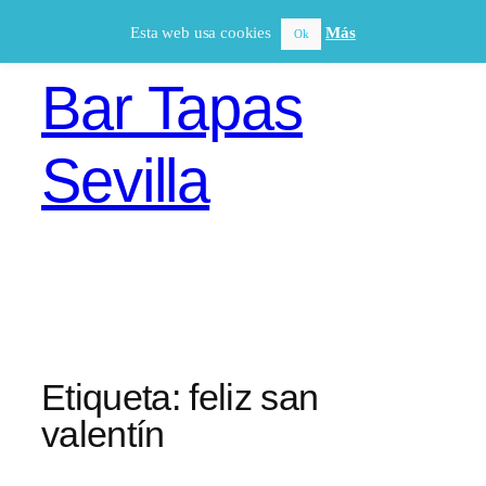
Saltar
Esta web usa cookies
Más
Ok
al
contenido
Bar Tapas
Sevilla
Etiqueta:
feliz san
valentín