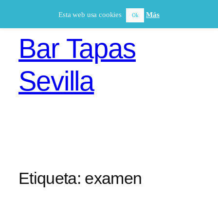
Saltar
Esta web usa cookies
Más
Ok
al
contenido
Bar Tapas
Sevilla
Etiqueta:
examen