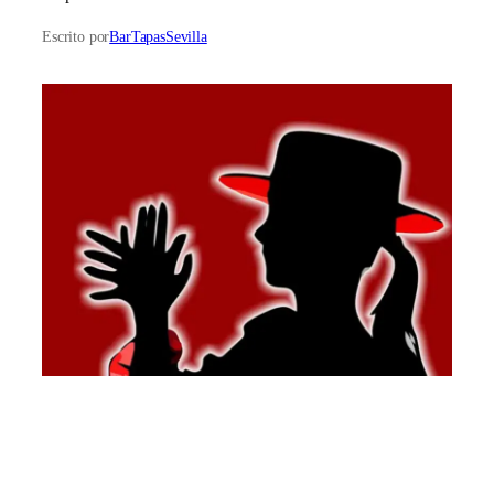
Escrito por
BarTapasSevilla