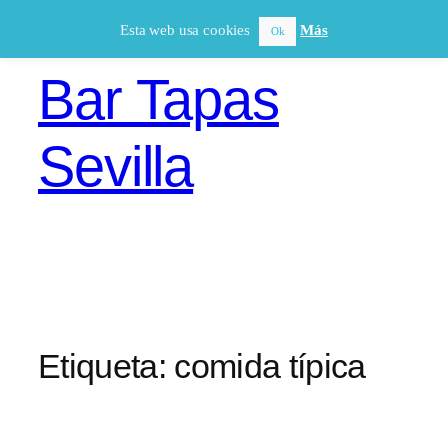
Saltar
Esta web usa cookies
Más
Ok
al
contenido
Bar Tapas
Sevilla
Etiqueta:
comida típica