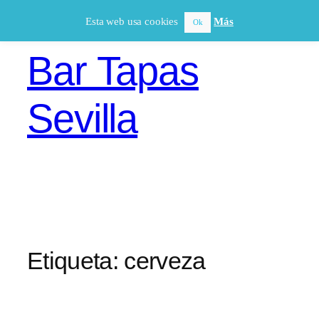
Saltar
Esta web usa cookies
Más
Ok
al
contenido
Bar Tapas
Sevilla
Etiqueta:
cerveza