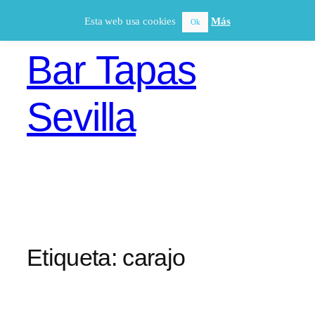
Saltar
Esta web usa cookies
Más
Ok
al
contenido
Bar Tapas
Sevilla
Etiqueta:
carajo