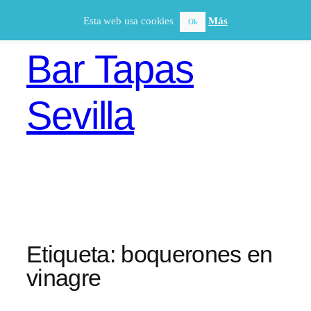
Saltar
Esta web usa cookies
Más
Ok
al
contenido
Bar Tapas
Sevilla
Etiqueta:
boquerones en
vinagre