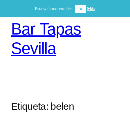
Saltar
Esta web usa cookies
Más
Ok
al
contenido
Bar Tapas
Sevilla
Etiqueta:
belen