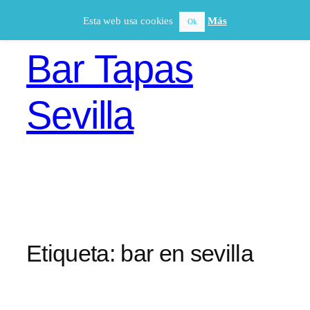
Saltar
Esta web usa cookies
Más
Ok
al
contenido
Bar Tapas
Sevilla
Etiqueta:
bar en sevilla