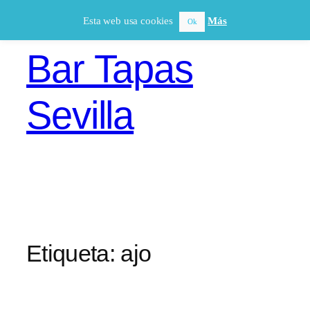
Saltar
Esta web usa cookies
Más
Ok
al
contenido
Bar Tapas
Sevilla
Etiqueta:
ajo