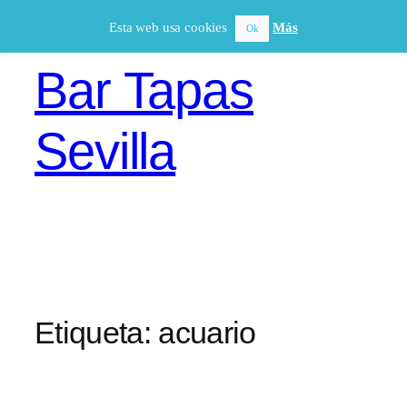
Saltar
Esta web usa cookies
Más
Ok
al
contenido
Bar Tapas
Sevilla
Etiqueta:
acuario