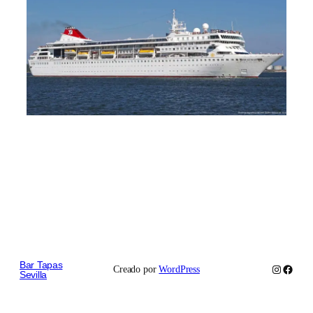
Bar Tapas
Instagram
Faceb
Creado por
WordPress
Sevilla