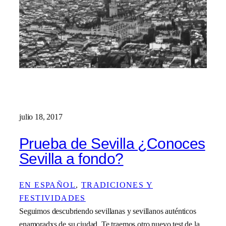
julio 18, 2017
Prueba de Sevilla ¿Conoces
Sevilla a fondo?
EN ESPAÑOL
, 
TRADICIONES Y
FESTIVIDADES
Seguimos descubriendo sevillanas y sevillanos auténticos
enamoradxs de su ciudad. Te traemos otro nuevo test de la