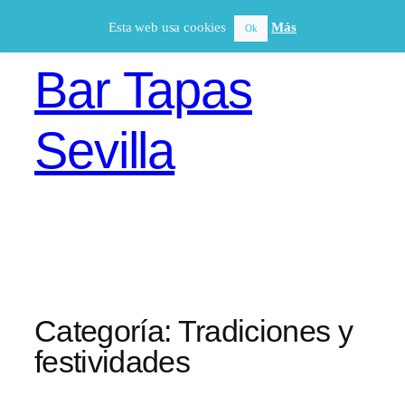
Saltar
Esta web usa cookies
Más
Ok
al
contenido
Bar Tapas
Sevilla
Categoría:
Tradiciones y
festividades