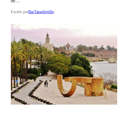
de…
Escrito por
BarTapasSevilla