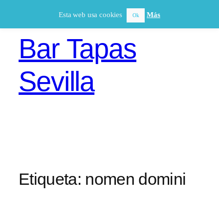
Saltar
Esta web usa cookies
Más
Ok
al
contenido
Bar Tapas
Sevilla
Etiqueta:
nomen domini