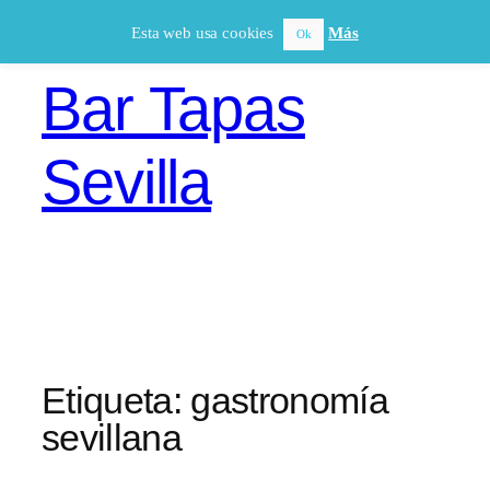
Saltar
Esta web usa cookies
Más
Ok
al
contenido
Bar Tapas
Sevilla
Etiqueta:
gastronomía
sevillana