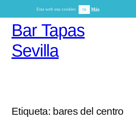
Saltar
Esta web usa cookies
Más
Ok
al
contenido
Bar Tapas
Sevilla
Etiqueta:
bares del centro